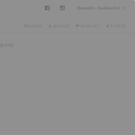
LOGIN
MYPAGE
WISHLIST
CART
0
套88折