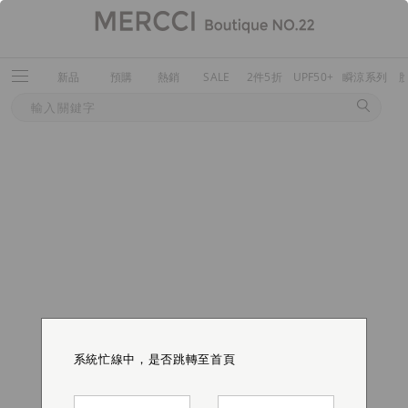
新品
預購
熱銷
SALE
2件5折
UPF50+
瞬涼系列
系統忙線中，是否跳轉至首頁
系統忙線中，是否跳轉至首頁
系統忙線中，是否跳轉至首頁
系統忙線中，是否跳轉至首頁
系統忙線中，是否跳轉至首頁