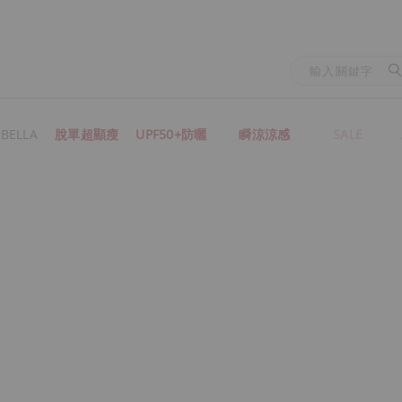
BELLA
脫單超顯瘦
UPF50+防曬
瞬涼涼感
SALE