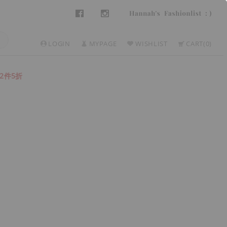
LOGIN
MYPAGE
WISHLIST
CART
0
2件5折