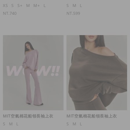
XS
S
S+
M
M+
L
S
M
L
NT.740
NT.599
MIT空氣棉花船領長袖上衣
MIT空氣棉花船領長袖上衣
S
M
L
S
M
L