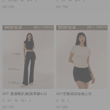
S
S+(預)
M
M+
L
S
S+
M
M+
L
NT.799
NT.799
MIT 激瘦喇叭褲(脫單褲4.0)
MIT空氣棉花短袖上衣
S
S+
M
M+
L
S
M
L
NT.799
NT.580