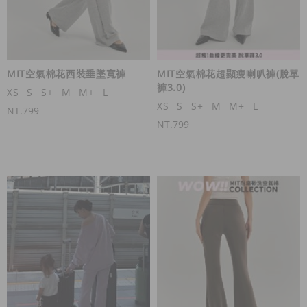
MIT空氣棉花西裝垂墜寬褲
MIT空氣棉花超顯瘦喇叭褲(脫單
褲3.0)
XS
S
S+
M
M+
L
XS
S
S+
M
M+
L
NT.799
NT.799