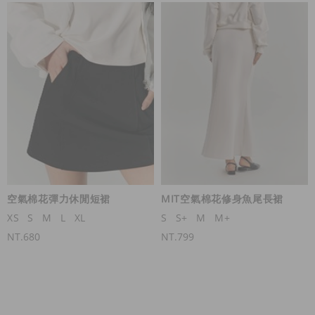
空氣棉花彈力休閒短裙
MIT空氣棉花修身魚尾長裙
XS
S
M
L
XL
S
S+
M
M+
NT.680
NT.799