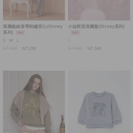
瑪麗貓細肩帶刺繡背心(Disney
小姐與流氓圓盤(Disney系列)
系列)
S
M
L
F
NT.580
NT.290
NT.680
NT.340