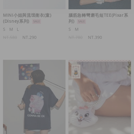
MINI小姐與流氓衛衣(童)
腦筋急轉彎磨毛短TEE(Pixar系
(Disney系列)
列)
S
M
L
S
M
NT.580
NT.290
NT.780
NT.390