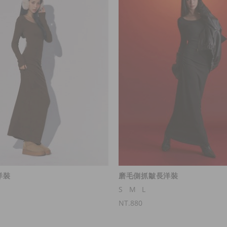
洋裝
磨毛側抓皺長洋裝
S
M
L
NT.880