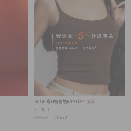
MIT細肩U領發熱BRATOP
S
M
L
NT.680
NT.580