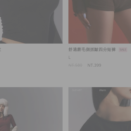
衣
舒適磨毛側抓皺四分短褲
L
NT.580
NT.399