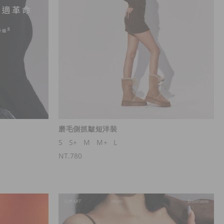
磨毛側抓皺短洋裝
S
S+
M
M+
L
NT.780