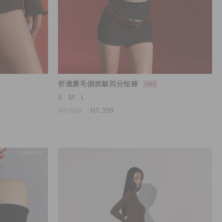
舒適磨毛側抓皺四分短褲
S
M
L
NT.580
NT.399