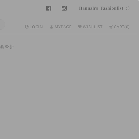
LOGIN
MYPAGE
WISHLIST
CART
0
套88折