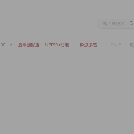
BELLA
脫單超顯瘦
UPF50+防曬
瞬涼涼感
SALE
整