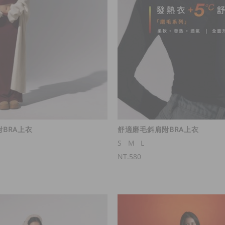
BRA上衣
舒適磨毛斜肩附BRA上衣
S
M
L
NT.580