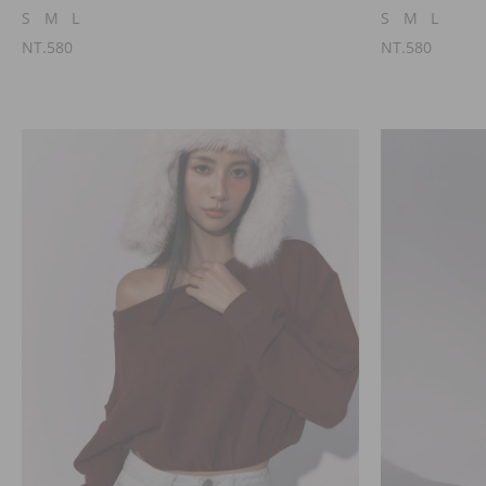
S
M
L
S
M
L
NT.580
NT.580