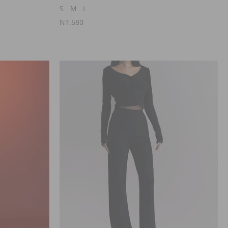
S
M
L
NT.680