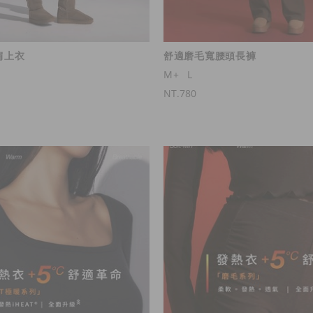
肩上衣
舒適磨毛寬腰頭長褲
M+
L
NT.780