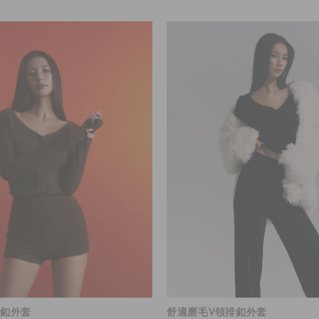
排釦外套
舒適磨毛V領排釦外套