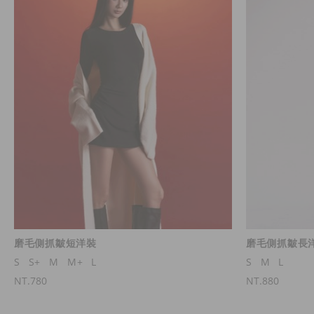
磨毛側抓皺短洋裝
磨毛側抓皺長
S
S+
M
M+
L
S
M
L
NT.780
NT.880