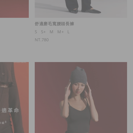
舒適磨毛寬腰頭長褲
S
S+
M
M+
L
NT.780